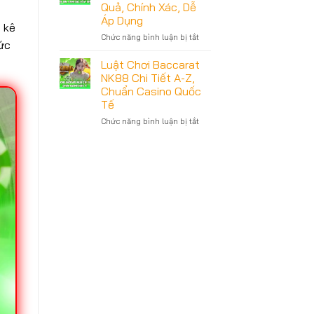
Online
Quả, Chính Xác, Dễ
|
Phổ
Áp Dụng
Bí
Biến
n kê
Quyết
ở
Chức năng bình luận bị tắt
sức
Soi
3
Cầu
Cách
Luật Chơi Baccarat
Chuẩn
Dự
NK88 Chi Tiết A-Z,
Giúp
Đoán
Chuẩn Casino Quốc
Về
Rồng
Tế
Bờ
Hổ
NK88
ở
Chức năng bình luận bị tắt
Hiệu
Luật
Quả,
Chơi
Chính
Baccarat
Xác,
NK88
Dễ
Chi
Áp
Tiết
Dụng
A-
Z,
Chuẩn
Casino
Quốc
Tế