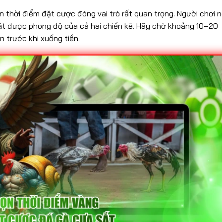
n thời điểm đặt cược đóng vai trò rất quan trọng. Người chơi 
át được phong độ của cả hai chiến kê. Hãy chờ khoảng 10–20
 trước khi xuống tiền.