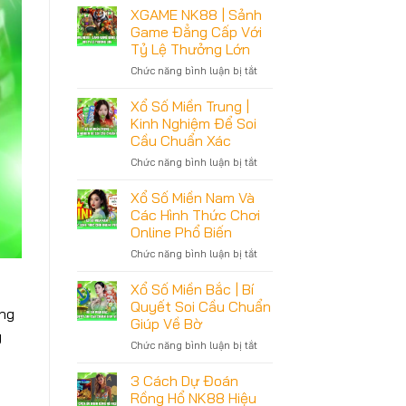
WG
Với
XGAME NK88 | Sảnh
NK88
Loạt
Game Đẳng Cấp Với
Nhiều
Trò
Tỷ Lệ Thưởng Lớn
Game
Hấp
ở
Chức năng bình luận bị tắt
Blockchain
Dẫn
XGAME
Hay
NK88
Nhận
Xổ Số Miền Trung |
|
Thưởng
Kinh Nghiệm Để Soi
Sảnh
Khủng
Cầu Chuẩn Xác
Game
ở
Chức năng bình luận bị tắt
Đẳng
Xổ
Cấp
Số
Với
Xổ Số Miền Nam Và
Miền
Tỷ
Các Hình Thức Chơi
Trung
Lệ
Online Phổ Biến
|
Thưởng
ở
Chức năng bình luận bị tắt
Kinh
Lớn
Xổ
Nghiệm
Số
Để
Xổ Số Miền Bắc | Bí
Miền
Soi
Quyết Soi Cầu Chuẩn
ăng
Nam
Cầu
Giúp Về Bờ
Và
Chuẩn
g
ở
Chức năng bình luận bị tắt
Các
Xác
Xổ
Hình
Số
Thức
3 Cách Dự Đoán
Miền
Chơi
Rồng Hổ NK88 Hiệu
Bắc