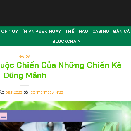
OP 1 UY TÍN VN +68K NGAY
THỂ THAO
CASINO
BẮN CÁ
BLOCKCHAIN
ĐÁ GÀ
Cuộc Chiến Của Những Chiến Kê
Dũng Mãnh
VÀO
09.11.2025
BỞI
CONTENT58WIN123