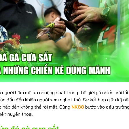
 người hâm mộ ưa chuộng nhất trong thế giới gà chiến. Với lối
rận đấu đều khiến người xem nghẹt thở. Sự kết hợp giữa kỹ n
c hấp dẫn không thể rời mắt. Cùng
NK88
bước vào đấu trườn
nên huyền thoại.
hức đá gà cựa sắt