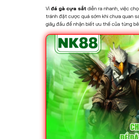
Vì
đá gà cựa sắt
diễn ra nhanh, việc chọ
tránh đặt cược quá sớm khi chưa quan s
giây đầu để nhận biết ưu thế của từng bên