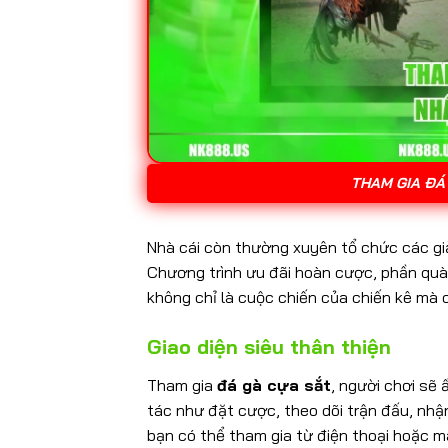
THAM GIA ĐÁ
Nhà cái còn thường xuyên tổ chức các gi
Chương trình ưu đãi hoàn cược, phần quà 
không chỉ là cuộc chiến của chiến kê mà 
Giao diện siêu thân thiện
Tham gia
đá gà cựa sắt
, người chơi sẽ 
tác như đặt cược, theo dõi trận đấu, nhậ
bạn có thể tham gia từ điện thoại hoặc m