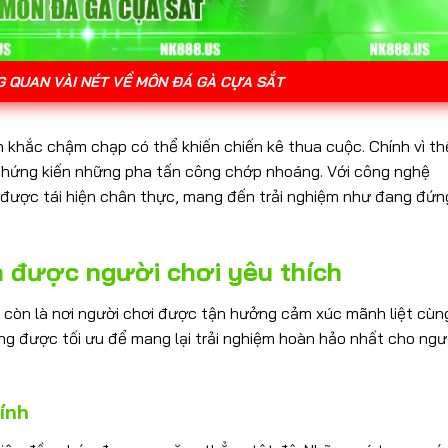
G QUAN VÀI NÉT VỀ MÔN ĐÁ GÀ CỰA SẮT
 khắc chậm chạp có thể khiến chiến kê thua cuộc. Chính vì th
chứng kiến những pha tấn công chớp nhoáng. Với công nghệ
u được tái hiện chân thực, mang đến trải nghiệm như đang đứn
n được người chơi yêu thích
ày còn là nơi người chơi được tận hưởng cảm xúc mãnh liệt cùn
hống được tối ưu để mang lại trải nghiệm hoàn hảo nhất cho ngư
ính