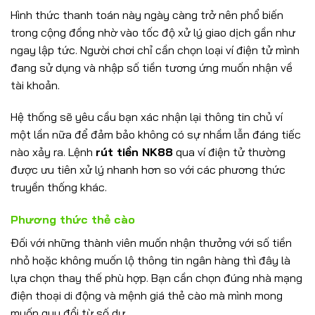
Hình thức thanh toán này ngày càng trở nên phổ biến
trong cộng đồng nhờ vào tốc độ xử lý giao dịch gần như
ngay lập tức. Người chơi chỉ cần chọn loại ví điện tử mình
đang sử dụng và nhập số tiền tương ứng muốn nhận về
tài khoản.
Hệ thống sẽ yêu cầu bạn xác nhận lại thông tin chủ ví
một lần nữa để đảm bảo không có sự nhầm lẫn đáng tiếc
nào xảy ra. Lệnh
rút tiền NK88
qua ví điện tử thường
được ưu tiên xử lý nhanh hơn so với các phương thức
truyền thống khác.
Phương thức thẻ cào
Đối với những thành viên muốn nhận thưởng với số tiền
nhỏ hoặc không muốn lộ thông tin ngân hàng thì đây là
lựa chọn thay thế phù hợp. Bạn cần chọn đúng nhà mạng
điện thoại di động và mệnh giá thẻ cào mà mình mong
muốn quy đổi từ số dư.